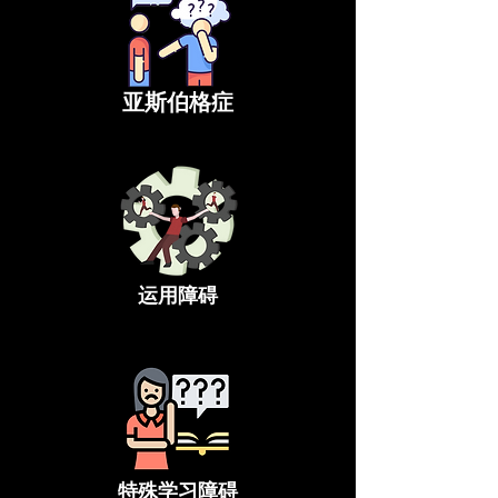
亚斯伯格症
运用障碍
特殊学习障碍